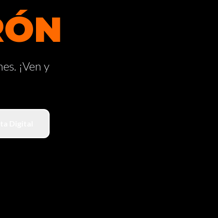
RÓN
nes. ¡Ven y
ta Digital