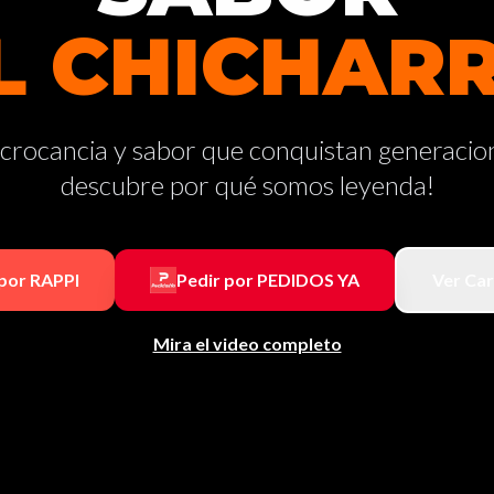
L CHICHAR
 crocancia y sabor que conquistan generacio
descubre por qué somos leyenda!
 por RAPPI
Pedir por PEDIDOS YA
Ver Car
Mira el video completo